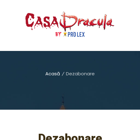
Acasă
Dezabonare
Dezabonare